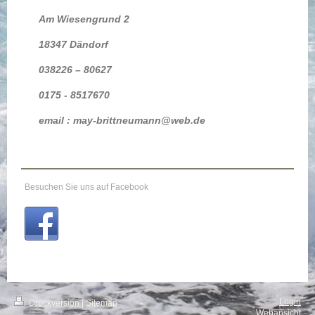
Am Wiesengrund
2
18347 Dändorf
038226 – 80627
0175 - 8517670
email : may-brittneumann@web.de
Besuchen Sie uns auf Facebook
Login
Druckversion
|
Sitemap
Webansicht